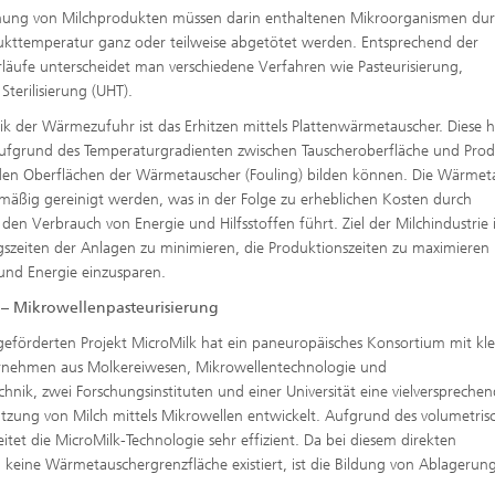
hung von Milchprodukten müssen darin enthaltenen Mikroorganismen dur
kttemperatur ganz oder teilweise abgetötet werden. Entsprechend der
läufe unterscheidet man verschiedene Verfahren wie Pasteurisierung,
terilisierung (UHT).
ik der Wärmezufuhr ist das Erhitzen mittels Plattenwärmetauscher. Diese 
 aufgrund des Temperaturgradienten zwischen Tauscheroberfläche und Pro
en Oberflächen der Wärmetauscher (Fouling) bilden können. Die Wärmet
mäßig gereinigt werden, was in der Folge zu erheblichen Kosten durch
 den Verbrauch von Energie und Hilfsstoffen führt. Ziel der Milchindustrie i
gszeiten der Anlagen zu minimieren, die Produktionszeiten zu maximieren
 und Energie einzusparen.
 – Mikrowellenpasteurisierung
eförderten Projekt MicroMilk hat ein paneuropäisches Konsortium mit kl
rnehmen aus Molkereiwesen, Mikrowellentechnologie und
hnik, zwei Forschungsinstituten und einer Universität eine vielverspreche
itzung von Milch mittels Mikrowellen entwickelt. Aufgrund des volumetris
itet die MicroMilk-Technologie sehr effizient. Da bei diesem direkten
 keine Wärmetauschergrenzfläche existiert, ist die Bildung von Ablagerun