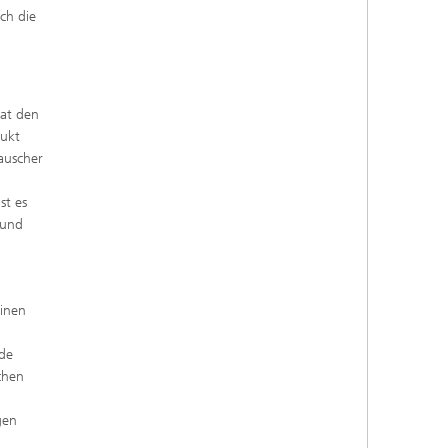
ch die
hat den
dukt
auscher
st es
 und
einen
nde
chen
gen