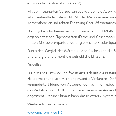
entwickelten Automation (Abb. 2).
Mit der integrierten Versuchsanlage wurden die Auswi
Milchbestandteile untersucht. Mit der Mikrowellenerwär
konventionellen indirekten Erhitzung über Wärmetausche
Die physikalisch-chemischen (z. B. Furosine und HMF-Bil
organoleptischen Eigenschaften (Farbe und Geschmack) d
mittels Mikrowellenpasteurisierung erreichte Produktqua
Durch den Wegfall der Wärmetauscherfläche kann die Bet
und Energie und erhöht die betriebliche Effizienz.
Ausblick
Die bisherige Entwicklung fokussierte sich auf die Past
Haltbarmachung von Milch angewandte Verfahren. Die Vo
verminderte Bildung von Ablagerungen kommen jedoch b
des Verfahrens auf UHT und andere thermische Anwendu
angestrebt. Darüber hinaus kann das MicroMilk-System 
Weitere Informationen
www.micromilk.eu