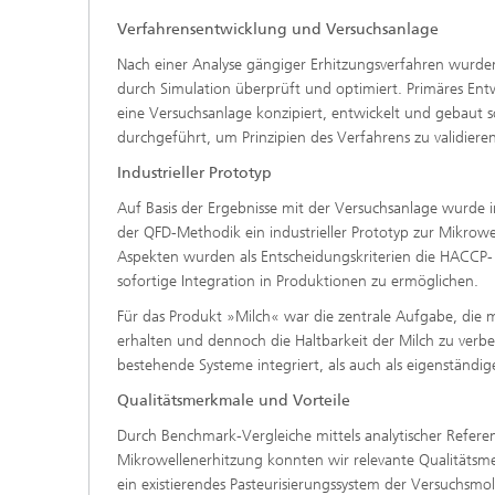
Verfahrensentwicklung und Versuchsanlage
Nach einer Analyse gängiger Erhitzungsverfahren wurd
durch Simulation überprüft und optimiert. Primäres En
eine Versuchsanlage konzipiert, entwickelt und gebaut s
durchgeführt, um Prinzipien des Verfahrens zu validier
Industrieller Prototyp
Auf Basis der Ergebnisse mit der Versuchsanlage wurde 
der QFD-Methodik ein industrieller Prototyp zur Mikrow
Aspekten wurden als Entscheidungskriterien die HACCP- 
sofortige Integration in Produktionen zu ermöglichen.
Für das Produkt »Milch« war die zentrale Aufgabe, die 
erhalten und dennoch die Haltbarkeit der Milch zu verbe
bestehende Systeme integriert, als auch als eigenständi
Qualitätsmerkmale und Vorteile
Durch Benchmark-Vergleiche mittels analytischer Refere
Mikrowellenerhitzung konnten wir relevante Qualitätsm
ein existierendes Pasteurisierungssystem der Versuchsmolk