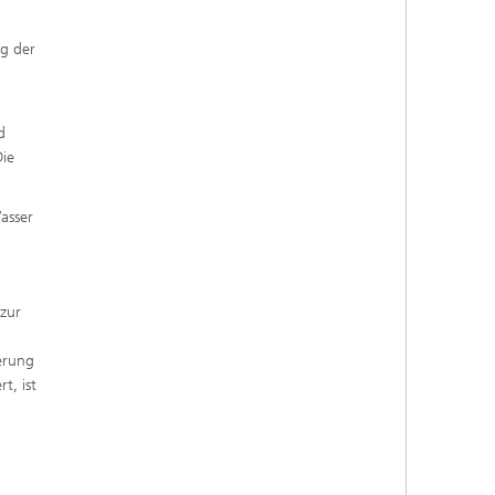
g der
d
Die
asser
 zur
erung
t, ist