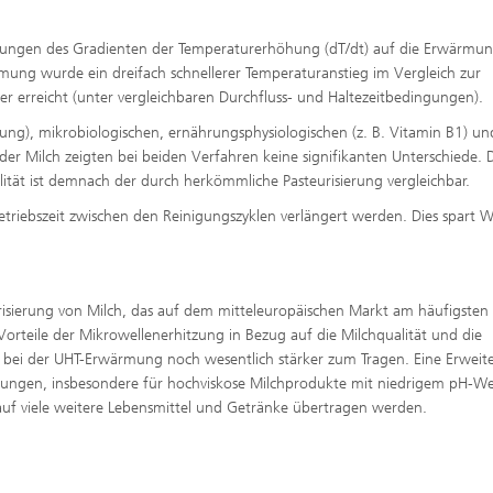
rkungen des Gradienten der Temperaturerhöhung (dT/dt) auf die Erwärmun
mung wurde ein dreifach schnellerer Temperaturanstieg im Vergleich zur
r erreicht (unter vergleichbaren Durchfluss- und Haltezeitbedingungen).
dung), mikrobiologischen, ernährungsphysiologischen (z. B. Vitamin B1) un
er Milch zeigten bei beiden Verfahren keine signifikanten Unterschiede. 
lität ist demnach der durch herkömmliche Pasteurisierung vergleichbar.
riebszeit zwischen den Reinigungszyklen verlängert werden. Dies spart W
eurisierung von Milch, das auf dem mitteleuropäischen Markt am häufigsten
rteile der Mikrowellenerhitzung in Bezug auf die Milchqualität und die
ei der UHT-Erwärmung noch wesentlich stärker zum Tragen. Eine Erweit
ngen, insbesondere für hochviskose Milchprodukte mit niedrigem pH-Wer
auf viele weitere Lebensmittel und Getränke übertragen werden.