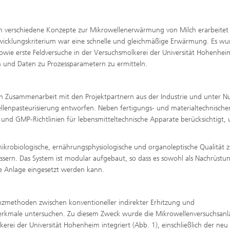
en verschiedene Konzepte zur Mikrowellenerwärmung von Milch erarbeitet
twicklungskriterium war eine schnelle und gleichmäßige Erwärmung. Es wu
owie erste Feldversuche in der Versuchsmolkerei der Universität Hohenhei
en und Daten zu Prozessparametern zu ermitteln.
in Zusammenarbeit mit den Projektpartnern aus der Industrie und unter 
ellenpasteurisierung entworfen. Neben fertigungs- und materialtechnische
und GMP-Richtlinien für lebensmitteltechnische Apparate berücksichtigt,
mikrobiologische, ernährungsphysiologische und organoleptische Qualität 
ssern. Das System ist modular aufgebaut, so dass es sowohl als Nachrüstun
ge Anlage eingesetzt werden kann.
nzmethoden zwischen konventioneller indirekter Erhitzung und
erkmale untersuchen. Zu diesem Zweck wurde die Mikrowellenversuchsanl
erei der Universität Hohenheim integriert (Abb. 1), einschließlich der neu