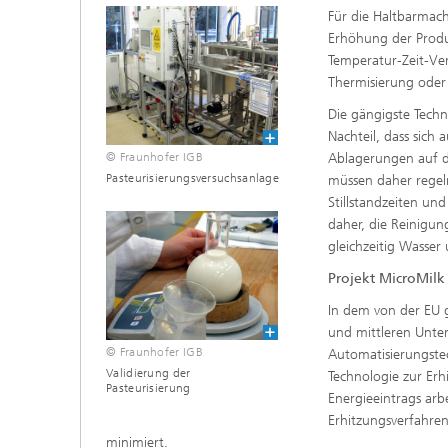
Für die Haltbarmac
Erhöhung der Produ
Temperatur-Zeit-Ver
Thermisierung oder S
Die gängigste Techn
Nachteil, dass sich
Ablagerungen auf d
© Fraunhofer IGB
Pasteurisierungsversuchsanlage
müssen daher regel
Stillstandzeiten und
daher, die Reinigun
gleichzeitig Wasser
Projekt MicroMilk
In dem von der EU g
und mittleren Unte
© Fraunhofer IGB
Automatisierungstec
Validierung der
Technologie zur Erh
Pasteurisierung
Energieeintrags arbe
Erhitzungsverfahren
minimiert.