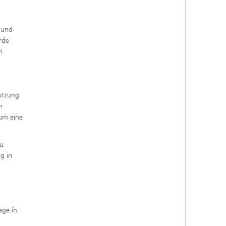
 und
rde
m
Nutzung
n
 um eine
zu
g in
age in